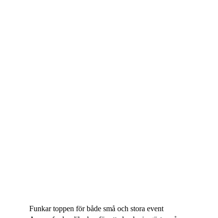
din lead-skanning.
Skanna QR-koden på badge
Du kan enkelt samla in kontaktuppgifter till intressanta
deltagare genom att skanna QR-koden på personens biljett
eller badge.
Exportera leads-data
Hämta ut data om dina deltagare för att använda för till
exempel marknadsföring, uppföljning eller djupare analys.
Funkar toppen för både små och stora event