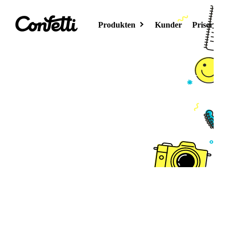
Produkten
Kunder
Priser
Samla in leads och håll koll på dina gäster
Med appen Confetti Check In kan du och dina
partners/sponsorer också samla in leads, och
Eventsida
kontakta dem efter eventet. Genom smidig lead-
Skapa din
scanning får du in uppgifter som namn, företag
eventsida
och e-postadress. Du kan efteråt boka in möten
med potentiella kunder, eller kanske gå vidare
med lämpliga kandidater i en rekrytering.
Effortless värre.
AI
Möt AI för events
Eventhubb
Samla dina event
på samma
webbplats