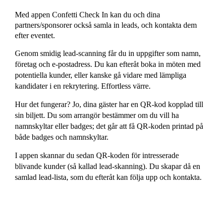
Med appen Confetti Check In kan du och dina
partners/sponsorer också samla in leads, och kontakta dem
CRM
efter eventet.
Samla och hantera
alla dina gäster
Genom smidig lead-scanning får du in uppgifter som namn,
företag och e-postadress. Du kan efteråt boka in möten med
potentiella kunder, eller kanske gå vidare med lämpliga
kandidater i en rekrytering. Effortless värre.
Formulär
Hur det fungerar? Jo, dina gäster har en QR-kod kopplad till
Skapa formulär
och mejl
sin biljett. Du som arrangör bestämmer om du vill ha
namnskyltar eller badges; det går att få QR-koden printad på
både badges och namnskyltar.
I appen skannar du sedan QR-koden för intresserade
Livesändning
blivande kunder (så kallad lead-skanning). Du skapar då en
Livesända ditt
samlad lead-lista, som du efteråt kan följa upp och kontakta.
event?