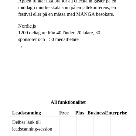
Appen funkar lika bra för att checka in gäster på en
middag i mindre skala som på en jättekonferens, en
festival eller på en mässa med MÅNGA besökare.
Nordic.js
1200 deltagare från 40 länder. 20 talare, 30
sponsorer och 50 medarbetare
→
All funktionalitet
Leadscanning
Free
Plus
Business
Enterprise
Delbar länk till
leadscanning-session