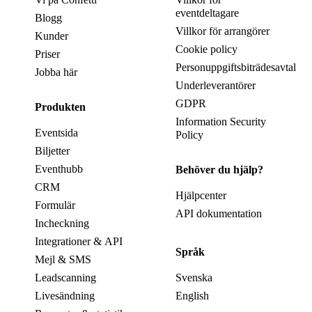
eventdeltagare
Blogg
Villkor för arrangörer
Kunder
Cookie policy
Priser
Personuppgiftsbiträdesavtal
Jobba här
Underleverantörer
GDPR
Produkten
Information Security
Eventsida
Policy
Biljetter
Eventhubb
Behöver du hjälp?
CRM
Hjälpcenter
Formulär
API dokumentation
Incheckning
Integrationer & API
Språk
Mejl & SMS
Leadscanning
Svenska
Livesändning
English