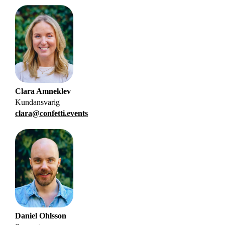
Clara
Amneklev
Kundansvarig
clara@confetti.events
Daniel
Ohlsson