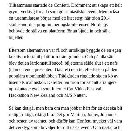
Tillsammans startade de Confetti. Drömmen: att skapa ett helt
grymt verktyg för alla som gör fantastiska event. Men också
en tusenmilaresa börjar med ett litet steg: när trion 2014
CRM
skulle anordna programmeringskonferensen Nordic.js
Samla och hantera
alla dina gäster
behövde de själva en plattform för att bjuda in och sälja
biljetter.
Eftersom alternativen var få och urtråkiga byggde de en egen
Formulär
kreativ och stabil plattform från grunden. Och på alla sätt
Skapa formulär
blev det en lärdomsfull succé; biljetterna sålde slut i ett nafs
och mejl
(utan en enda presenterad talare!) och till efterfesten på den
populära utomhusklubben Trädgården ringlade sig en kö av
tusentals människor. Därefter har trion fortsatt att arrangera
uppskattade event som Internet Cat Video Festival,
Livesändning
Hackathon New Zealand och M/S Natten.
Livesända ditt
event?
Så kan det gå, men bara om man jobbar hårt för att det ska bli
riktigt, riktigt, riktigt bra. Det gör Martina, Jonny, Johannes
och resten av teamet, och därför kan Confetti mycket väl vara
det verktyg som du väljer för ditt nästa event. Och nästa, och