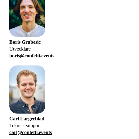
Boris
Grubesic
Utvecklare
boris@confetti.events
Carl
Largerblad
Teknisk support
carl@confetti.events