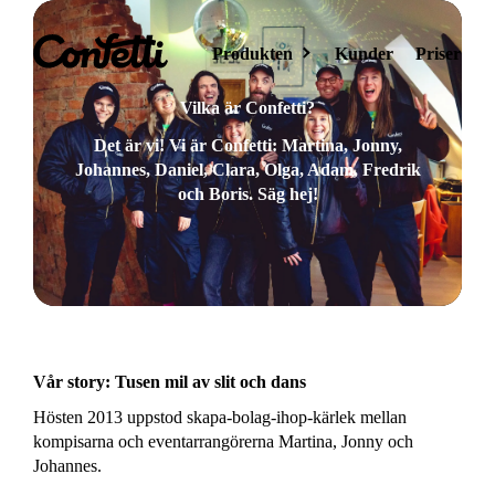
Produkten
Kunder
Priser
Vilka är Confetti?
Eventsida
Det är vi! Vi är Confetti: Martina, Jonny,
Skapa din
Johannes, Daniel, Clara, Olga, Adam, Fredrik
eventsida
och Boris. Säg hej!
AI
Möt AI för events
Vår story: Tusen mil av slit och dans
Hösten 2013 uppstod skapa-bolag-ihop-kärlek mellan
Eventhubb
Samla dina event
kompisarna och eventarrangörerna Martina, Jonny och
på samma
Johannes.
webbplats